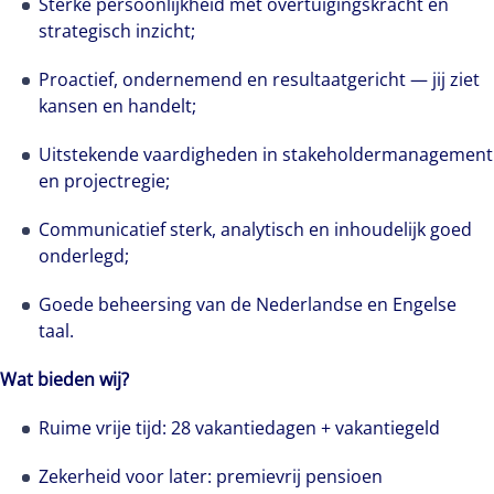
Sterke persoonlijkheid met overtuigingskracht en
strategisch inzicht;
Maak kennis met Jeffrey Francis, customer care
Proactief, ondernemend en resultaatgericht — jij ziet
specialist in het Asset Services-team. Hij is het
kansen en handelt;
eerste aanspreekpunt voor klanten en heeft
dagelijks te maken met uiteenlopende vragen
Uitstekende vaardigheden in stakeholdermanagement
en situaties. Juist die afwisseling maakt zijn
en projectregie;
werk zo interessant.
Communicatief sterk, analytisch en inhoudelijk goed
onderlegd;
Goede beheersing van de Nederlandse en Engelse
taal.
Wat bieden wij?
Ruime vrije tijd: 28 vakantiedagen + vakantiegeld
Zekerheid voor later: premievrij pensioen