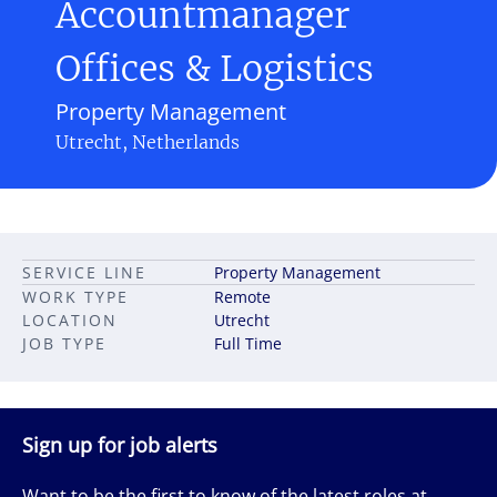
Accountmanager
Offices & Logistics
Property Management
Utrecht, Netherlands
SERVICE LINE
Property Management
WORK TYPE
Remote
LOCATION
Utrecht
JOB TYPE
Full Time
Sign up for job alerts
Want to be the first to know of the latest roles at