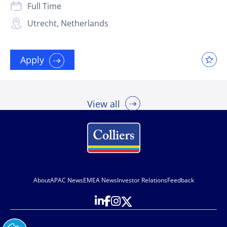
Full Time
Utrecht, Netherlands
Apply
View all
About
APAC News
EMEA News
Investor Relations
Feedback