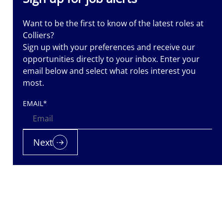
Want to be the first to know of the latest roles at
Colliers?
Sign up with your preferences and receive our
opportunities directly to your inbox. Enter your
email below and select what roles interest you
iers is a
most.
nt
EMAIL
*
nted. Let us
 it.
Next