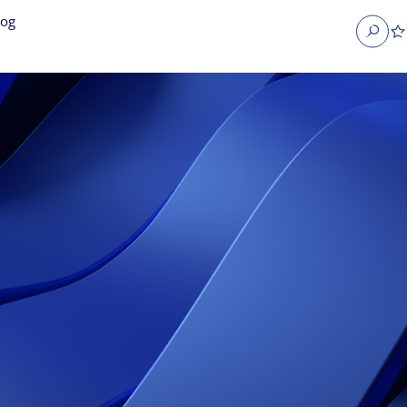
log
Search
obs
Occupier Services jobs
Property Management jobs
nt jobs
Administrative jobs
unications jobs