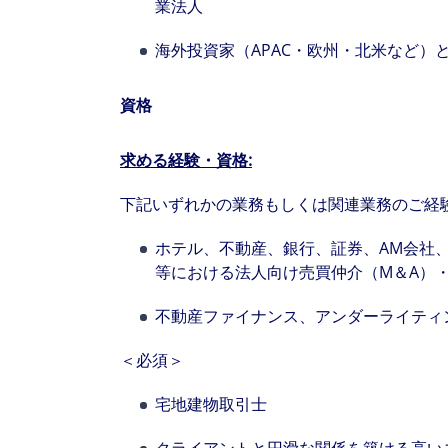
業法人
海外投資家（APAC・欧州・北米など）
資格
求める経験・資格
:
The world is e
leading divers
下記いずれかの業務もしくは関連業務のご経
management fi
ホテル、不動産、銀行、証券、AM会社
等における法人向け売買仲介（M＆A）
show you how 
不動産ファイナンス、アンダーライティ
＜必須＞
宅地建物取引士