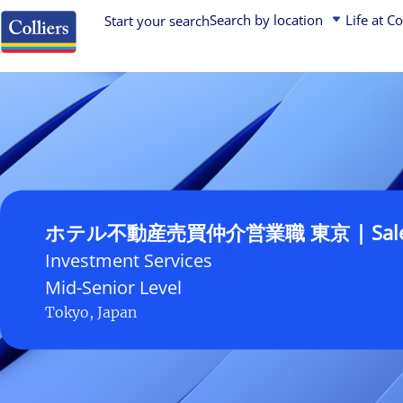
Search by location
Life at Co
Start your search
Asia Pacific
Asia Pacific
Early Careers (Students and Graduates)
Job search
Europe, Middle East, Africa
Canada
Corporate & Business Services Experts
USA
Europe, Middle East & Africa
Property Professionals
Canada
Latin America
Leadership
Latin America
United States
ホテル不動産売買仲介営業
Find your next role
Investment Services
Colliers is a global diversified professional services and 
Mid-Senior Level
company. Operating through three industry-leading platfor
Tokyo, Japan
Services, Engineering, and Asset Management – we have a 
an enterprising culture, and a unique partnership philosop
and value creation.