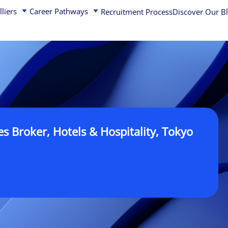
lliers
Career Pathways
Recruitment Process
Discover Our B
Australia
Belgium
China
Czech Republic
職 東京 | Sales Broker, Hotels & Hospitality, Tokyo
Quick Links
Hong Kong
Denmark
India
Finland
asset management
Capital Markets j
ms – Real Estate
Indonesia
France
Project Manageme
proven business model,
Japan
Germany
Marketing & comm
hy that drives growth
Korea
Ireland