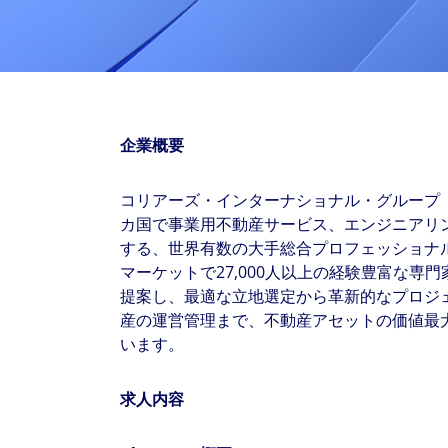
With $5.5 billion in annual revenues, a team of 24,000 profe
in assets under management, Colliers remains committed t
success of our clients, investors, and people worldwide.
Make a move
企業概要
コリアーズ・インターナショナル・グループ（N A S D
カ国で事業用不動産サービス、エンジニアリ
する、世界有数の大手総合プロフェッショナ
マーケットで27,000人以上の経験豊富な専
提案し、最適な立地選定から革新的なプロジ
産の運営管理まで、不動産アセットの価値最
います。
求人内容