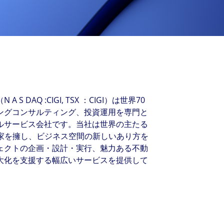
New Zealand
Italy
ssionals, and $108 billion
o accelerating the
Philippines
Netherlands
Singapore
Norway
Taiwan
Poland
Thailand
Portugal
Romania
AQ :CIGI, TSX ：CIGI）は世界70
Colliers' early careers offering
Our recruitment process
Occupier Services roles
Spain
ングコンサルティング、投資運用を専門と
ルサービス会社です。当社は世界の主たる
Sweden
門家を擁し、ビジネス空間の新しいあり方を
United Kingdom
ェクトの企画・設計・実行、魅力ある不動
大化を支援する幅広いサービスを提供して