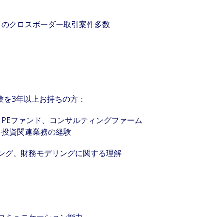
とのクロスボーダー取引案件多数
volving and so are our clients' needs. Coll
ified professional services and investme
験を3年以上お持ちの方：
rm that is expert-led and solutions-orie
、PEファンド、コンサルティングファーム
・投資関連業務の経験
we see opportunity in change – and seize
ング、財務モデリングに関する理解