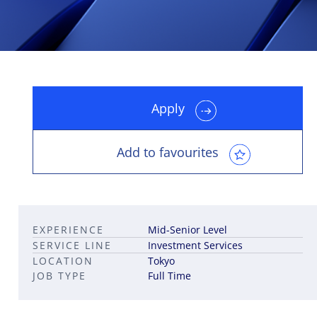
Apply
Leadership career pathways
Capital Markets roles
Career pathways in property
Add to favourites
EXPERIENCE
Mid-Senior Level
SERVICE LINE
Investment Services
LOCATION
Tokyo
JOB TYPE
Full Time