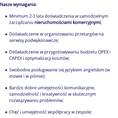
Nasze wymagania:
Minimum 2-3 lata doświadczenia w samodzielnym
zarządzaniu
nieruchomościami komercyjnymi
;
Doświadczenie w organizowaniu przetargów na
serwisy podwykonawcze;
Ile ludzi tyle historii, a to właśnie ludzie
Doświadczenie w przygotowywaniu budżetu OPEX i
stanowią największe bogactwo i stoją za
CAPEX i optymalizacji kosztów;
sukcesem każdej firmy. Niezwykła społeczność
Swobodne posługiwanie się językiem angielskim (w
Colliers to niemal pół tysiąca osób pełnych
mowie i w piśmie);
pasji i zaangażowania. Każdy wnosi do firmy
swoją niepowtarzalną osobowość, talenty i
Bardzo dobre umiejętności komunikacyjne,
historię, a razem tworzymy, komplementarną,
samodzielność i kreatywność w skutecznym
różnorodną, pełną potencjału całość i wspólnie
rozwiązywaniu problemów;
piszemy jej nowe rozdziały, kształtując naszą
Chęć i umiejętność współpracy w zespole;
wspólną przyszłość.