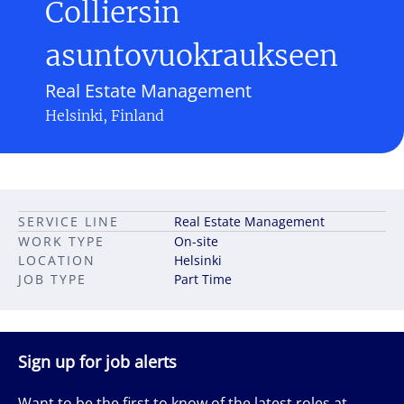
Colliersin
asuntovuokraukseen
Real Estate Management
Helsinki, Finland
SERVICE LINE
Real Estate Management
WORK TYPE
On-site
LOCATION
Helsinki
JOB TYPE
Part Time
Sign up for job alerts
Want to be the first to know of the latest roles at