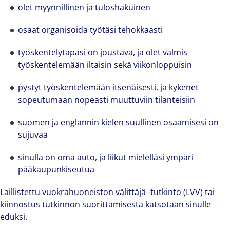
olet myynnillinen ja tuloshakuinen
osaat organisoida työtäsi tehokkaasti
työskentelytapasi on joustava, ja olet valmis
työskentelemään iltaisin sekä viikonloppuisin
pystyt työskentelemään itsenäisesti, ja kykenet
The world is evolving and so are our clients'
sopeutumaan nopeasti muuttuviin tilanteisiin
needs. Colliers is a leading diversified
suomen ja englannin kielen suullinen osaamisesi on
professional services and investment
sujuvaa
management firm that is expert-led and
solutions-oriented. Let us show you how we
sinulla on oma auto, ja liikut mielelläsi ympäri
see opportunity in change – and seize it.
pääkaupunkiseutua
Laillistettu vuokrahuoneiston välittäjä -tutkinto (LVV) tai
kiinnostus tutkinnon suorittamisesta katsotaan sinulle
eduksi.