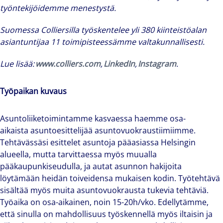
työntekijöidemme menestystä.
Suomessa
Colliersilla
työskentelee yli 380 kiinteistöalan
asiantuntijaa 11 toimipisteessämme valtakunnallisesti.
Lue lisää:
www.colliers.com
,
LinkedIn
,
Instagram
.
Työpaikan kuvaus
Asuntoliiketoimintamme kasvaessa haemme osa-
aikaista asuntoesittelijää asuntovuokraustiimiimme.
Tehtävässäsi esittelet asuntoja pääasiassa Helsingin
alueella, mutta tarvittaessa myös muualla
pääkaupunkiseudulla, ja autat asunnon hakijoita
löytämään heidän toiveidensa mukaisen kodin. Työtehtävä
sisältää myös muita asuntovuokrausta tukevia tehtäviä.
Työaika on osa-aikainen, noin 15-20h/vko. Edellytämme,
että sinulla on mahdollisuus työskennellä myös iltaisin ja