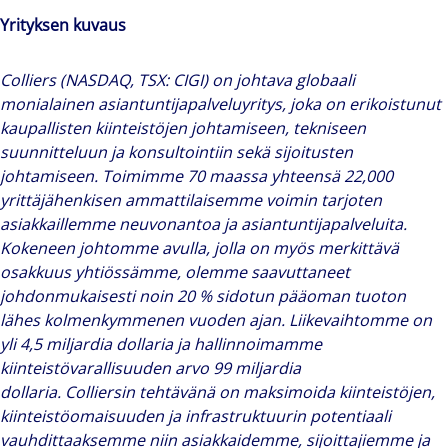
Yrityksen kuvaus
Colliers (NASDAQ, TSX: CIGI) on johtava globaali
monialainen asiantuntijapalveluyritys, joka on erikoistunut
kaupallisten kiinteistöjen johtamiseen, tekniseen
suunnitteluun ja konsultointiin sekä sijoitusten
johtamiseen. Toimimme 70 maassa yhteensä 22,000
yrittäjähenkisen ammattilaisemme voimin tarjoten
asiakkaillemme neuvonantoa ja asiantuntijapalveluita.
Kokeneen johtomme avulla, jolla on myös merkittävä
osakkuus yhtiössämme, olemme saavuttaneet
johdonmukaisesti noin 20 % sidotun pääoman tuoton
lähes kolmenkymmenen vuoden ajan. Liikevaihtomme on
yli 4,5 miljardia dollaria ja hallinnoimamme
kiinteistövarallisuuden arvo 99 miljardia
dollaria.
Colliersin
tehtävänä on maksimoida kiinteistöjen,
kiinteistöomaisuuden ja infrastruktuurin potentiaali
vauhdittaaksemme niin asiakkaidemme, sijoittajiemme ja