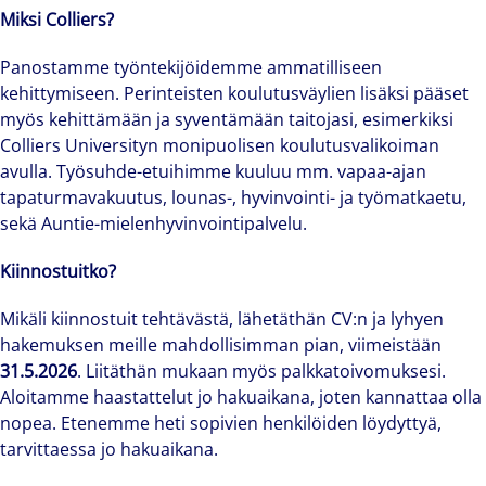
Miksi Colliers?
Panostamme työntekijöidemme ammatilliseen
kehittymiseen. Perinteisten koulutusväylien lisäksi pääset
myös kehittämään ja syventämään taitojasi, esimerkiksi
Colliers Universityn monipuolisen koulutusvalikoiman
avulla. Työsuhde-etuihimme kuuluu mm. vapaa-ajan
tapaturmavakuutus, lounas-, hyvinvointi- ja työmatkaetu,
sekä Auntie-mielenhyvinvointipalvelu.
Kiinnostuitko?
Mikäli kiinnostuit tehtävästä, lähetäthän CV:n ja lyhyen
hakemuksen meille mahdollisimman pian, viimeistään
31.5.2026
. Liitäthän mukaan myös palkkatoivomuksesi.
Aloitamme haastattelut jo hakuaikana, joten kannattaa olla
nopea. Etenemme heti sopivien henkilöiden löydyttyä,
tarvittaessa jo hakuaikana.