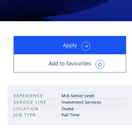
Apply
Leadership career pathways
Capital Markets roles
Career pathways in property
Add to favourites
EXPERIENCE
Mid-Senior Level
SERVICE LINE
Investment Services
LOCATION
Osaka
JOB TYPE
Full Time