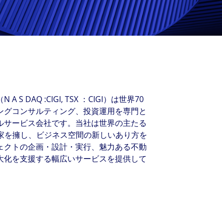
New Zealand
Italy
ssionals, and $108 billion
o accelerating the
Philippines
Netherlands
Singapore
Norway
Taiwan
Poland
Thailand
Portugal
Romania
AQ :CIGI, TSX ：CIGI）は世界70
Colliers' early careers offering
Our recruitment process
Occupier Services roles
Spain
ングコンサルティング、投資運用を専門と
ルサービス会社です。当社は世界の主たる
Sweden
門家を擁し、ビジネス空間の新しいあり方を
United Kingdom
ェクトの企画・設計・実行、魅力ある不動
大化を支援する幅広いサービスを提供して