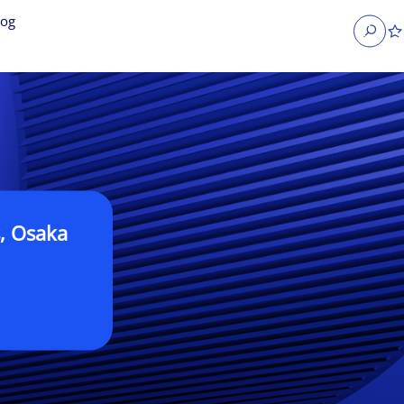
log
Search
 Osaka
obs
Occupier Services jobs
Property Management jobs
nt jobs
Administrative jobs
unications jobs