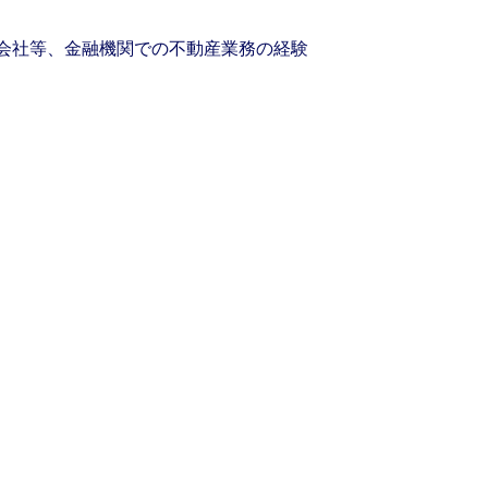
会社等、金融機関での不動産業務の経験
volving and so are our clients' needs. Coll
ified professional services and investme
rm that is expert-led and solutions-orie
we see opportunity in change – and seize