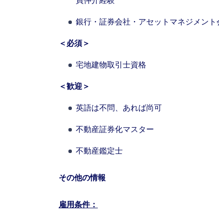
買仲介経験
銀行・証券会社・アセットマネジメント
＜必須＞
宅地建物取引士資格
The world is e
＜歓迎＞
leading divers
英語は不問、あれば尚可
management fi
不動産証券化マスター
show you how 
不動産鑑定士
その他の情報
雇用条件：