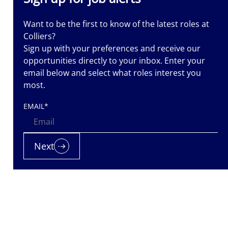
Want to be the first to know of the latest roles at
Colliers?
Sign up with your preferences and receive our
opportunities directly to your inbox. Enter your
email below and select what roles interest you
iers is a
most.
nt
EMAIL
*
nted. Let us
 it.
Next