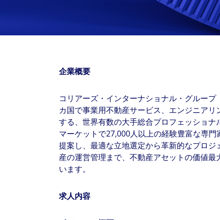
With $5.5 billion in annual revenues, a team of 24,000 profe
in assets under management, Colliers remains committed t
success of our clients, investors, and people worldwide.
Make a move
企業概要
コリアーズ・インターナショナル・グループ（N A S D
カ国で事業用不動産サービス、エンジニアリ
する、世界有数の大手総合プロフェッショナ
マーケットで27,000人以上の経験豊富な専
提案し、最適な立地選定から革新的なプロジ
産の運営管理まで、不動産アセットの価値最
います。
求人内容