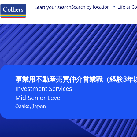
Search by location
Life at Co
Start your search
Asia Pacific
Asia Pacific
Early Careers (Students and Graduates)
Job search
Europe, Middle East, Africa
Canada
Corporate & Business Services Experts
USA
Europe, Middle East & Africa
Property Professionals
Canada
Latin America
Leadership
Latin America
United States
事業用不動産売買仲介営業職（経験3年以上） 大阪,｜
Find your next role
Investment Services
Colliers is a global diversified professional services and 
Mid-Senior Level
company. Operating through three industry-leading platfor
Osaka, Japan
Services, Engineering, and Asset Management – we have a 
an enterprising culture, and a unique partnership philosop
and value creation.