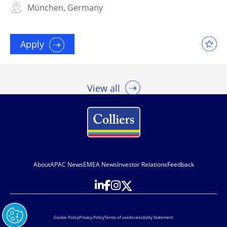
München, Germany
Apply
View all
About
APAC News
EMEA News
Investor Relations
Feedback
Cookie Policy
Privacy Policy
Terms of use
Accessibility Statement