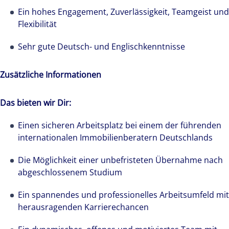
Ein hohes Engagement, Zuverlässigkeit, Teamgeist und
Flexibilität
Wir stehen für lokale Kompetenz weltweit. Über
19.000 Experten in 66 Ländern stellen bei
Sehr gute Deutsch- und Englischkenntnisse
Colliers ihre Erfahrungen und ihr Knowhow in
den Dienst unserer Kunden.
Zusätzliche Informationen
Das bieten wir Dir:
Einen sicheren Arbeitsplatz bei einem der führenden
internationalen Immobilienberatern Deutschlands
Die Möglichkeit einer unbefristeten Übernahme nach
abgeschlossenem Studium
Ein spannendes und professionelles Arbeitsumfeld mit
herausragenden Karrierechancen