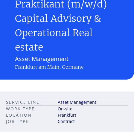
Praktikant (m/w/d)
Capital Advisory &
Operational Real
estate
Asset Management
Frankfurt am Main, Germany
SERVICE LINE
Asset Management
WORK TYPE
On-site
LOCATION
Frankfurt
JOB TYPE
Contract