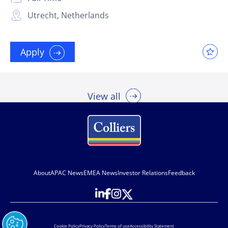
Utrecht, Netherlands
Apply
View all
About
APAC News
EMEA News
Investor Relations
Feedback
Cookie Policy
Privacy Policy
Terms of use
Accessibility Statement