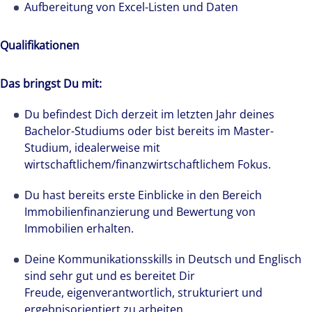
Aufbereitung von Excel-Listen und Daten
Qualifikationen
Wir stehen für lokale Kompetenz weltweit. Über
19.000 Experten in 66 Ländern stellen bei
Das bringst Du mit:
Colliers ihre Erfahrungen und ihr Knowhow in
den Dienst unserer Kunden.
Du befindest Dich derzeit im letzten Jahr deines
Bachelor-Studiums oder bist bereits im Master-
Studium, idealerweise mit
wirtschaftlichem/finanzwirtschaftlichem Fokus.
Du hast bereits erste Einblicke in den Bereich
Immobilienfinanzierung und Bewertung von
Immobilien erhalten.
Deine Kommunikationsskills in Deutsch und Englisch
sind sehr gut und es bereitet Dir
Freude, eigenverantwortlich, strukturiert und
ergebnisorientiert zu arbeiten