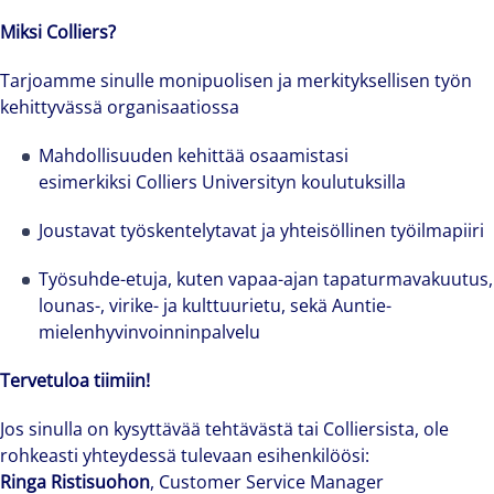
professional services and investment
Miksi Colliers?
management firm that is expert-led and
Tarjoamme sinulle monipuolisen ja merkityksellisen työn
solutions-oriented. Let us show you how we
kehittyvässä organisaatiossa
see opportunity in change – and seize it.
Mahdollisuuden kehittää osaamistasi
esimerkiksi Colliers Universityn koulutuksilla
Joustavat työskentelytavat ja yhteisöllinen työilmapiiri
Työsuhde-etuja, kuten vapaa-ajan tapaturmavakuutus,
lounas-, virike- ja kulttuurietu, sekä Auntie-
mielenhyvinvoinninpalvelu
Tervetuloa tiimiin!
Jos sinulla on kysyttävää tehtävästä tai Colliersista, ole
rohkeasti yhteydessä tulevaan esihenkilöösi:
Ringa Ristisuohon
, Customer Service Manager