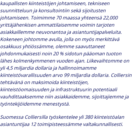
kaupallisten kiinteistöjen johtamiseen, tekniseen
suunnitteluun ja konsultointiin sekä sijoitusten
johtamiseen. Toimimme 70 maassa yhteensä 22,000
yrittäjähenkisen ammattilaisemme voimin tarjoten
asiakkaillemme neuvonantoa ja asiantuntijapalveluita.
Kokeneen johtomme avulla, jolla on myös merkittävä
osakkuus yhtiössämme, olemme saavuttaneet
johdonmukaisesti noin 20 % sidotun pääoman tuoton
lähes kolmenkymmenen vuoden ajan. Liikevaihtomme on
yli 4,5 miljardia dollaria ja hallinnoimamme
kiinteistövarallisuuden arvo 99 miljardia dollaria. Colliersin
tehtävänä on maksimoida kiinteistöjen,
kiinteistöomaisuuden ja infrastruktuurin potentiaali
vauhdittaaksemme niin asiakkaidemme, sijoittajiemme ja
työntekijöidemme menestystä.
Suomessa Colliersilla työskentelee yli 380 kiinteistöalan
asiantuntijaa 12 toimipisteessämme valtakunnallisesti.