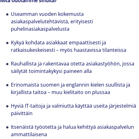
Mitä odotamme sinulta?
Useamman vuoden kokemusta
asiakaspalvelutehtävistä, erityisesti
puhelinasiakaspalvelusta
Kykyä kohdata asiakkaat empaattisesti ja
ratkaisukeskeisesti – myös haastavissa tilanteissa
Rauhallista ja rakentavaa otetta asiakastyöhön, jossa
säilytät toimintakykysi paineen alla
Erinomaista suomen ja englannin kielen suullista ja
kirjallista taitoa – muu kielitaito on plussaa
Hyviä IT-taitoja ja valmiutta käyttää useita järjestelmiä
päivittäin
Itsenäistä työotetta ja halua kehittyä asiakaspalvelun
The world is evolving and so are our clients'
ammattilaisena
needs. Colliers is a leading diversified