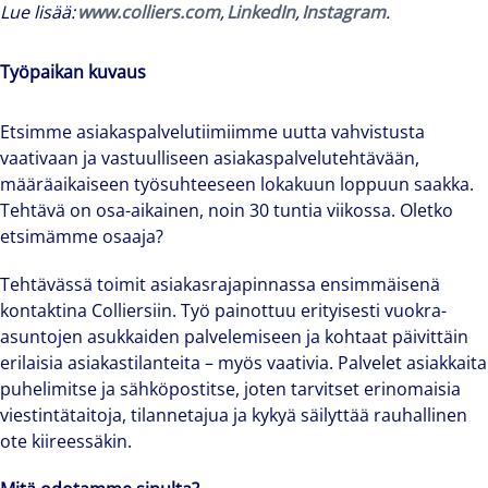
Lue lisää:
www.colliers.com
,
LinkedIn
,
Instagram
.
Työpaikan kuvaus
Etsimme asiakaspalvelutiimiimme uutta vahvistusta
vaativaan ja vastuulliseen asiakaspalvelutehtävään,
määräaikaiseen työsuhteeseen lokakuun loppuun saakka.
Tehtävä on osa-aikainen, noin 30 tuntia viikossa. Oletko
etsimämme osaaja?
Tehtävässä toimit asiakasrajapinnassa ensimmäisenä
kontaktina Colliersiin. Työ painottuu erityisesti vuokra-
asuntojen asukkaiden palvelemiseen ja kohtaat päivittäin
erilaisia asiakastilanteita – myös vaativia. Palvelet asiakkaita
puhelimitse ja sähköpostitse, joten tarvitset erinomaisia
viestintätaitoja, tilannetajua ja kykyä säilyttää rauhallinen
ote kiireessäkin.