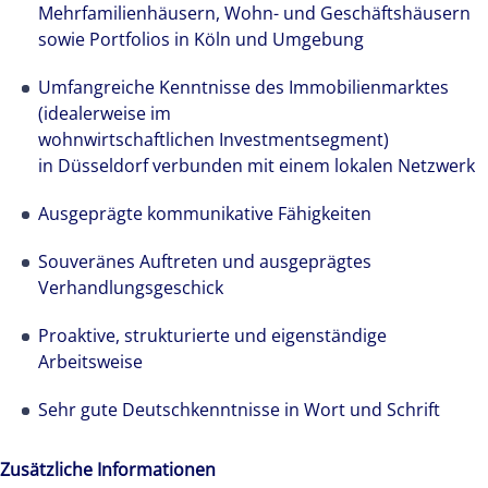
Mehrfamilienhäusern, Wohn- und Geschäftshäusern
sowie Portfolios in Köln und Umgebung
Umfangreiche Kenntnisse des Immobilienmarktes
(idealerweise im
wohnwirtschaftlichen Investmentsegment)
in Düsseldorf verbunden mit einem lokalen Netzwerk
Ausgeprägte kommunikative Fähigkeiten
Souveränes Auftreten und ausgeprägtes
Verhandlungsgeschick
Wir stehen für lokale Kompetenz weltweit. Über
19.000 Experten in 66 Ländern stellen bei
Proaktive, strukturierte und eigenständige
Colliers ihre Erfahrungen und ihr Knowhow in
Arbeitsweise
den Dienst unserer Kunden.
Sehr gute Deutschkenntnisse in Wort und Schrift
Zusätzliche Informationen