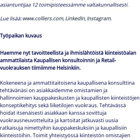
asiantuntijaa 12 toimipisteessämme valtakunnallisesti.
Lue lisää:
www.colliers.com
,
LinkedIn
,
Instagram
.
Työpaikan kuvaus
Haemme nyt tavoitteellista ja ihmislähtöistä kiinteistöalan
ammattilaista Kaupallisen konsultoinnin ja Retail-
vuokrauksen tiimiimme Helsinkiin.
Kokeneena ja ammattitaitoisena kaupallisena konsulttina
tehtävänäsi on asiakkaidemme omistamien ja
hallinnoimien kauppakeskusten ja kaupallisten kiinteistöjen
konseptikehitys sekä liiketilojen vuokraus. Tehtävässä
hoidat itsenäisesti asiakkaan kanssa sovittuja
vuokrausneuvotteluita ja kartoitat jatkuvasti uusia
ratkaisuja nimettyihin kauppakeskuksiin ja kaupallisiin
kiinteistöihin. Toimit yhteistyössä kiinteistön omistajien