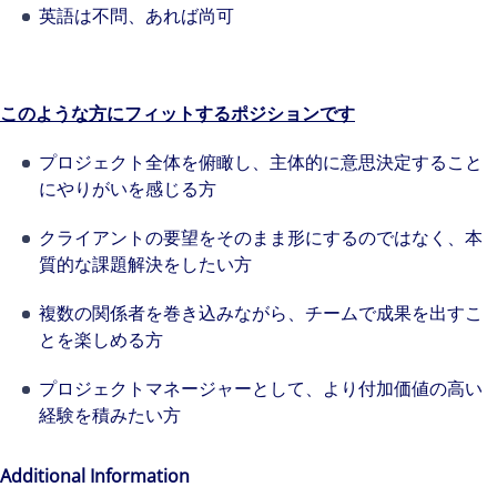
英語は不問、あれば尚可
このような方にフィットするポジションです
プロジェクト全体を俯瞰し、主体的に意思決定すること
にやりがいを感じる方
クライアントの要望をそのまま形にするのではなく、本
質的な課題解決をしたい方
The world is evolving and so are our clients'
複数の関係者を巻き込みながら、チームで成果を出すこ
とを楽しめる方
needs. Colliers is a leading diversified
professional services and investment
プロジェクトマネージャーとして、より付加価値の高い
management firm that is expert-led and
経験を積みたい方
solutions-oriented. Let us show you how we
see opportunity in change – and seize it.
Additional Information