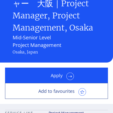
ャー 大阪｜Project
Manager, Project
Management, Osaka
Mid-Senior Level
Project Management
Osaka, Japan
Apply
Add to favourites
SERVICE LINE
Project Management