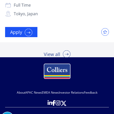
Full Time
Tokyo, Japan
Apply
View all
About
APAC News
EMEA News
Investor Relations
Feedback