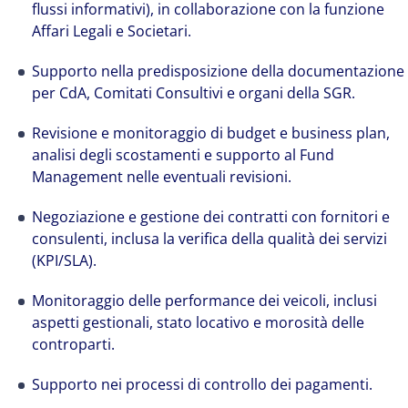
flussi informativi), in collaborazione con la funzione
Affari Legali e Societari.
Supporto nella predisposizione della documentazione
per CdA, Comitati Consultivi e organi della SGR.
Revisione e monitoraggio di budget e business plan,
analisi degli scostamenti e supporto al Fund
Management nelle eventuali revisioni.
Negoziazione e gestione dei contratti con fornitori e
The world is evolving and so are our clients'
consulenti, inclusa la verifica della qualità dei servizi
needs. Colliers is a leading diversified
(KPI/SLA).
professional services and investment
management firm that is expert-led and
Monitoraggio delle performance dei veicoli, inclusi
solutions-oriented. Let us show you how we
aspetti gestionali, stato locativo e morosità delle
see opportunity in change – and seize it.
controparti.
Supporto nei processi di controllo dei pagamenti.