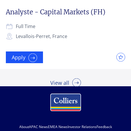
Analyste - Capital Markets (FH)
Full Time
Levallois-Perret, France
Apply
View all
About
APAC News
EMEA News
Investor Relations
Feedback