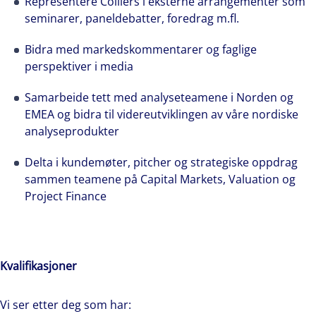
Representere Colliers i eksterne arrangementer som
seminarer, paneldebatter, foredrag m.fl.
Bidra med markedskommentarer og faglige
perspektiver i media
Samarbeide tett med analyseteamene i Norden og
EMEA og bidra til videreutviklingen av våre nordiske
analyseprodukter
Delta i kundemøter, pitcher og strategiske oppdrag
sammen teamene på Capital Markets, Valuation og
Project Finance
The world is evolving and so are our clients'
needs. Colliers is a leading diversified
professional services and investment
Kvalifikasjoner
management firm that is expert-led and
solutions-oriented. Let us show you how we
Vi ser etter deg som har: