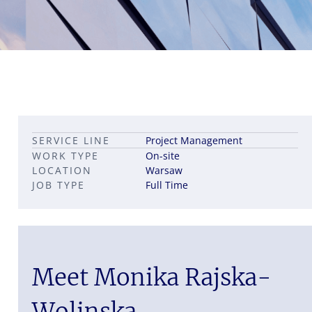
Leadership career pathways
Capital Markets roles
SERVICE LINE
Project Management
Career pathways in property
WORK TYPE
On-site
LOCATION
Warsaw
JOB TYPE
Full Time
Meet Monika Rajska-
Wolinska