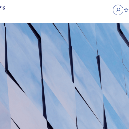
log
Search
obs
Occupier Services jobs
Property Management jobs
nt jobs
Administrative jobs
unications jobs