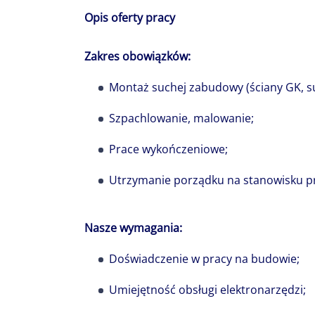
Opis oferty pracy
Zakres obowiązków:
Montaż suchej zabudowy (ściany GK, su
Szpachlowanie, malowanie;
Prace wykończeniowe;
Utrzymanie porządku na stanowisku p
Ile ludzi tyle 
Nasze wymagania:
bogactwo i st
Doświadczenie w pracy na budowie;
Colliers to ni
Każdy wnosi d
Umiejętność obsługi elektronarzędzi;