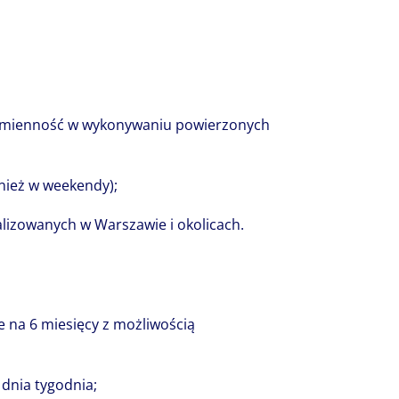
azem tworzymy, komplementarną, różnoro
ość i wspólnie piszemy jej nowe rozdziały
 przyszłość.
sumienność w wykonywaniu powierzonych
nież w weekendy);
izowanych w Warszawie i okolicach.
 na 6 miesięcy z możliwością
 dnia tygodnia;