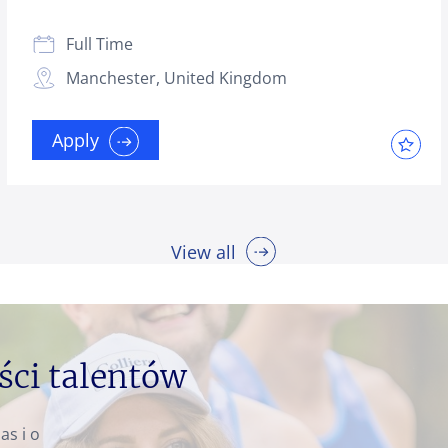
Full Time
Manchester, United Kingdom
Apply
View all
ści talentów
as i o