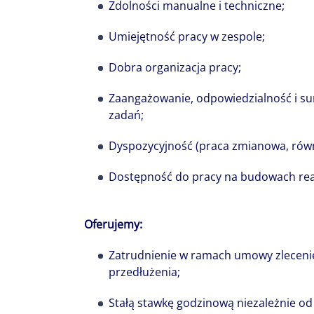
historię, a r
Zdolności manualne i techniczne;
potencjału cał
Umiejętność pracy w zespole;
naszą wspólną
Dobra organizacja pracy;
Zaangażowanie, odpowiedzialność i 
zadań;
Dyspozycyjność (praca zmianowa, rów
Dostępność do pracy na budowach real
Oferujemy:
Zatrudnienie w ramach umowy zlecenie
przedłużenia;
Stałą stawkę godzinową niezależnie od