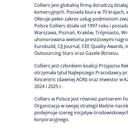
Colliers jest globalną firmą doradczą dzia
komercyjnych. Posiada biura w 70 krajach,
Oferuje pełen zakres usług podmiotom zwi
Polsce Colliers działa od 1997 roku i posiada
Warszawa, Poznań, Kraków, Trójmiasto, Wro
uhonorowana wieloma prestiżowymi nagrod
Eurobuild, CIJ Journal, CEE Quality Awards,
Outsourcing Stars oraz Gazele Biznesu.
Colliers jest członkiem koalicji Przyjazna Re
otrzymała tytuł Najlepszego Pracodawcy pr
Kincentric (dawniej AON) oraz Inwestor w Ka
2024 i 2025 r.
Colliers w Polsce jest również partnerem 
Organizacja w swojej strategii kładzie nacisk
podejmuje szereg inicjatyw środowiskowych
korporacyjnego.