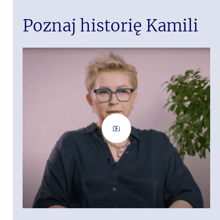
Poznaj historię Kamili
iększe
 społeczność
ngażowania.
 talenty i