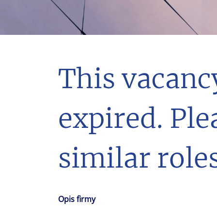
With $5.5 billion in annual revenues, a team of 24,000 profe
in assets under management, Colliers remains committed t
success of our clients, investors, and people worldwide.
Make a move
This vacanc
expired. Ple
similar roles
Opis firmy