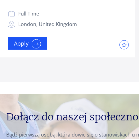
Full Time
London, United Kingdom
Apply
Dołącz do naszej społeczno
Bądź pierwszą osobą, która dowie się o stanowiskach u n