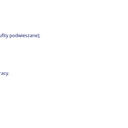
fity podwieszane);
racy.
historii, a to właśnie ludzie stanowią najw
oją za sukcesem każdej firmy. Niezwykła
emal pół tysiąca osób pełnych pasji i zaa
o firmy swoją niepowtarzalną osobowość,