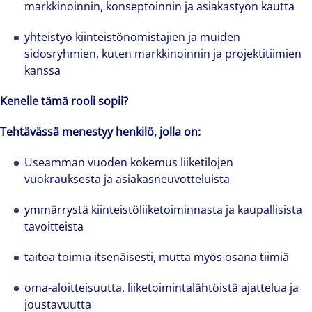
markkinoinnin, konseptoinnin ja asiakastyön kautta
yhteistyö kiinteistönomistajien ja muiden
sidosryhmien, kuten markkinoinnin ja projektitiimien
kanssa
Kenelle tämä rooli sopii?
Tehtävässä menestyy henkilö, jolla on:
Useamman vuoden kokemus liiketilojen
vuokrauksesta ja asiakasneuvotteluista
The world is evolving and so are our clients'
ymmärrystä kiinteistöliiketoiminnasta ja kaupallisista
tavoitteista
needs. Colliers is a leading diversified
professional services and investment
taitoa toimia itsenäisesti, mutta myös osana tiimiä
management firm that is expert-led and
solutions-oriented. Let us show you how we
oma-aloitteisuutta, liiketoimintalähtöistä ajattelua ja
see opportunity in change – and seize it.
joustavuutta