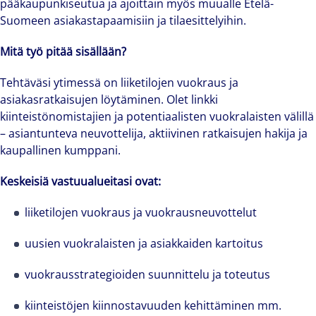
pääkaupunkiseutua ja ajoittain myös muualle Etelä-
Suomeen asiakastapaamisiin ja tilaesittelyihin.
Mitä työ pitää sisällään?
Tehtäväsi ytimessä on liiketilojen vuokraus ja
asiakasratkaisujen löytäminen. Olet linkki
kiinteistönomistajien ja potentiaalisten vuokralaisten välillä
– asiantunteva neuvottelija, aktiivinen ratkaisujen hakija ja
kaupallinen kumppani.
Keskeisiä vastuualueitasi ovat:
liiketilojen vuokraus ja vuokrausneuvottelut
uusien vuokralaisten ja asiakkaiden kartoitus
vuokrausstrategioiden suunnittelu ja toteutus
kiinteistöjen kiinnostavuuden kehittäminen mm.