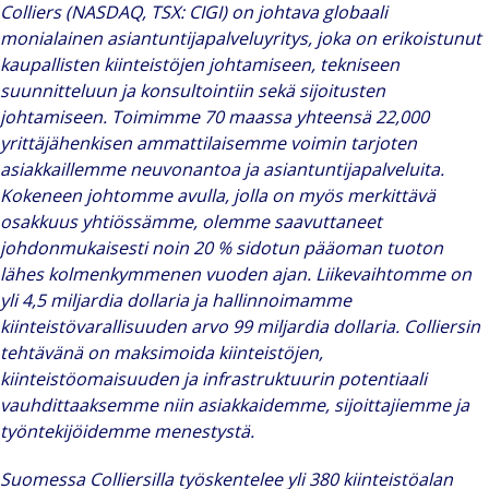
Colliers (NASDAQ, TSX: CIGI) on johtava globaali
monialainen asiantuntijapalveluyritys, joka on erikoistunut
kaupallisten kiinteistöjen johtamiseen, tekniseen
suunnitteluun ja konsultointiin sekä sijoitusten
johtamiseen. Toimimme 70 maassa yhteensä 22,000
yrittäjähenkisen ammattilaisemme voimin tarjoten
asiakkaillemme neuvonantoa ja asiantuntijapalveluita.
Kokeneen johtomme avulla, jolla on myös merkittävä
osakkuus yhtiössämme, olemme saavuttaneet
johdonmukaisesti noin 20 % sidotun pääoman tuoton
lähes kolmenkymmenen vuoden ajan. Liikevaihtomme on
yli 4,5 miljardia dollaria ja hallinnoimamme
kiinteistövarallisuuden arvo 99 miljardia dollaria. Colliersin
tehtävänä on maksimoida kiinteistöjen,
kiinteistöomaisuuden ja infrastruktuurin potentiaali
vauhdittaaksemme niin asiakkaidemme, sijoittajiemme ja
työntekijöidemme menestystä.
Suomessa Colliersilla työskentelee yli 380 kiinteistöalan