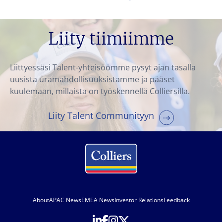
Liity tiimiimme
Liittyessäsi Talent-yhteisöömme pysyt ajan tasalla
uusista uramahdollisuuksistamme ja pääset
kuulemaan, millaista on työskennellä Colliersilla.
Liity Talent Communityyn
About
APAC News
EMEA News
Investor Relations
Feedback