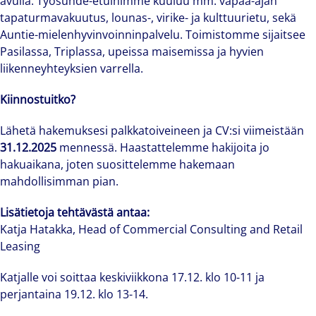
avulla. Työsuhde-etuihimme kuuluu mm. vapaa-ajan
tapaturmavakuutus, lounas-, virike- ja kulttuurietu, sekä
Auntie-mielenhyvinvoinninpalvelu. Toimistomme sijaitsee
Pasilassa, Triplassa, upeissa maisemissa ja hyvien
liikenneyhteyksien varrella.
Kiinnostuitko?
Lähetä hakemuksesi palkkatoiveineen ja CV:si viimeistään
31.12.2025
mennessä. Haastattelemme hakijoita jo
hakuaikana, joten suosittelemme hakemaan
mahdollisimman pian.
Lisätietoja tehtävästä antaa:
Katja Hatakka, Head of Commercial Consulting and Retail
Leasing
Katjalle voi soittaa keskiviikkona 17.12. klo 10-11 ja
perjantaina 19.12. klo 13-14.