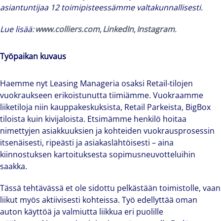
asiantuntijaa 12 toimipisteessämme valtakunnallisesti.
Lue lisää:
www.colliers.com
,
LinkedIn
,
Instagram
.
Työpaikan kuvaus
Haemme nyt Leasing Manageria osaksi Retail-tilojen
vuokraukseen erikoistunutta tiimiämme. Vuokraamme
liiketiloja niin kauppakeskuksista, Retail Parkeista, BigBox
tiloista kuin kivijaloista. Etsimämme henkilö hoitaa
nimettyjen asiakkuuksien ja kohteiden vuokrausprosessin
itsenäisesti, ripeästi ja asiakaslähtöisesti – aina
kiinnostuksen kartoituksesta sopimusneuvotteluihin
saakka.
Tässä tehtävässä et ole sidottu pelkästään toimistolle, vaan
liikut myös aktiivisesti kohteissa. Työ edellyttää oman
auton käyttöä ja valmiutta liikkua eri puolille