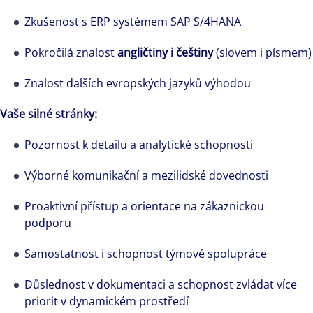
Zkušenost s ERP systémem SAP S/4HANA
Poslechněte si o kariéře Radany Williamsové
Pokročilá znalost
angličtiny i češtiny
(slovem i písmem)
u Colliers
Znalost dalších evropských jazyků výhodou
Vaše silné stránky:
Pozornost k detailu a analytické schopnosti
Výborné komunikační a mezilidské dovednosti
Proaktivní přístup a orientace na zákaznickou
podporu
Samostatnost i schopnost týmové spolupráce
Důslednost v dokumentaci a schopnost zvládat více
priorit v dynamickém prostředí