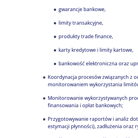
gwarancje bankowe,
limity transakcyjne,
Ile ludzi tyle 
produkty trade finance,
bogactwo i st
karty kredytowe i limity kartowe,
Colliers to ni
bankowość elektroniczna oraz up
Każdy wnosi d
Koordynacja procesów związanych z o
historię, a r
monitorowaniem wykorzystania limitó
potencjału cał
Monitorowanie wykorzystywanych pro
naszą wspólną
finansowania i opłat bankowych;
Przygotowywanie raportów i analiz dot
estymacji płynności), zadłużenia oraz 