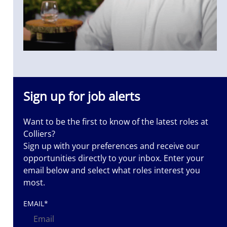
iększe
 społeczność
ngażowania.
Sign up for job alerts
 talenty i
Want to be the first to know of the latest roles at
dną, pełną
Colliers?
Sign up with your preferences and receive our
, kształtując
opportunities directly to your inbox. Enter your
email below and select what roles interest you
most.
EMAIL
*