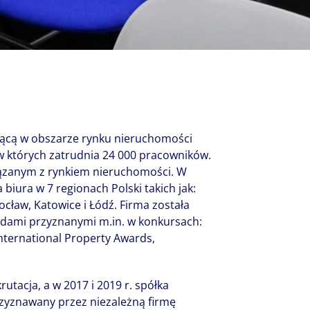
New Zealand
Italy
ssionals, and $108 billion
o accelerating the
Philippines
Netherlands
Singapore
Norway
Taiwan
Poland
Thailand
Portugal
Romania
łającą w obszarze rynku nieruchomości
Colliers' early careers offering
Our recruitment process
Occupier Services roles
Spain
 w których zatrudnia 24 000 pracowników.
ązanym z rynkiem nieruchomości. W
Sweden
 biura w 7 regionach Polski takich jak:
United Kingdom
cław, Katowice i Łódź. Firma została
ami przyznanymi m.in. w konkursach:
 International Property Awards,
krutacja, a w 2017 i 2019 r. spółka
zyznawany przez niezależną firmę