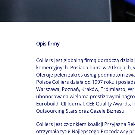
With $5.5 billion in annual revenues, a team of 24,000 profe
in assets under management, Colliers remains committed t
success of our clients, investors, and people worldwide.
Make a move
Opis firmy
Colliers jest globalną firmą doradczą dzia
komercyjnych. Posiada biura w 70 krajach,
Oferuje pełen zakres usług podmiotom zwi
Polsce Colliers działa od 1997 roku i posiada
Warszawa, Poznań, Kraków, Trójmiasto, Wro
uhonorowana wieloma prestiżowymi nagrod
Eurobuild, CIJ Journal, CEE Quality Awards,
Outsourcing Stars oraz Gazele Biznesu.
Colliers jest członkiem koalicji Przyjazna Re
otrzymała tytuł Najlepszego Pracodawcy pr