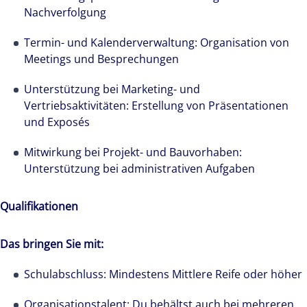
Nachverfolgung
Termin- und Kalenderverwaltung: Organisation von
Meetings und Besprechungen
Unterstützung bei Marketing- und
Vertriebsaktivitäten: Erstellung von Präsentationen
und Exposés
Mitwirkung bei Projekt- und Bauvorhaben:
Unterstützung bei administrativen Aufgaben
Qualifikationen
Das bringen Sie mit:
Schulabschluss: Mindestens Mittlere Reife oder höher
Wir stehen für lokale Kompetenz weltweit. Über
Organisationstalent: Du behältst auch bei mehreren