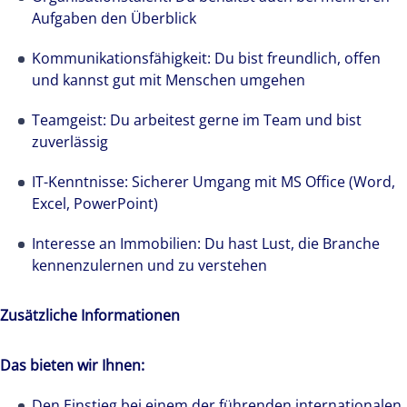
19.000 Experten in 66 Ländern stellen bei
Aufgaben den Überblick
Colliers ihre Erfahrungen und ihr Knowhow in
den Dienst unserer Kunden.
Kommunikationsfähigkeit: Du bist freundlich, offen
und kannst gut mit Menschen umgehen
Teamgeist: Du arbeitest gerne im Team und bist
zuverlässig
IT-Kenntnisse: Sicherer Umgang mit MS Office (Word,
Excel, PowerPoint)
Interesse an Immobilien: Du hast Lust, die Branche
kennenzulernen und zu verstehen
Zusätzliche Informationen
Das bieten wir Ihnen:
Den Einstieg bei einem der führenden internationalen