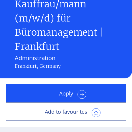
Kauffrau/mann
(m/w/d) für
Büromanagement |
Frankfurt
Administration
Frankfurt, Germany
Apply
Add to favourites