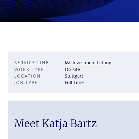
Leadership career pathways
Capital Markets roles
SERVICE LINE
I&L Investment Letting
Career pathways in property
WORK TYPE
On-site
LOCATION
Stuttgart
JOB TYPE
Full Time
Meet Katja Bartz