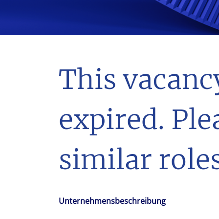
With $5.5 billion in annual revenues, a team of 24,000 profe
in assets under management, Colliers remains committed t
success of our clients, investors, and people worldwide.
Make a move
This vacanc
expired. Ple
similar roles
Unternehmensbeschreibung