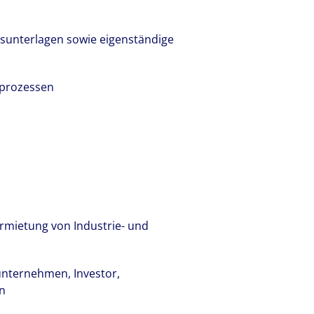
gsunterlagen sowie eigenständige
sprozessen
r lokale Kompetenz weltweit. Über 19.00
ellen bei Colliers ihre Erfahrungen und
 unserer Kunden.
rmietung von Industrie- und
unternehmen, Investor,
en