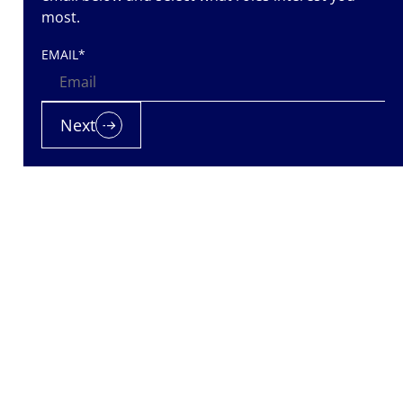
most.
EMAIL
*
Next
0 Experten in
 ihr Knowhow