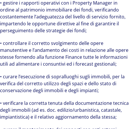
The world is evolving and so are our clients'
• gestire i rapporti operativi con i Property Manager in
ordine al patrimonio immobiliare dei fondi, verificando
needs. Colliers is a leading diversified
costantemente l’adeguatezza del livello di servizio fornito,
professional services and investment
impartendo le opportune direttive al fine di garantire il
management firm that is expert-led and
perseguimento delle strategie dei fondi;
solutions-oriented. Let us show you how we
see opportunity in change – and seize it.
• controllare il corretto svolgimento delle opere
manutentive e l’andamento dei costi in relazione alle opere
stesse fornendo alla funzione Finance tutte le informazioni
utili ad alimentare i consuntivi ed i forecast gestionali;
• curare l’esecuzione di sopralluoghi sugli immobili, per la
verifica del corretto utilizzo degli spazi e dello stato di
conservazione degli immobili e degli impianti;
• verificare la corretta tenuta della documentazione tecnica
degli immobili (ad es. doc. edilizio/urbanistica, catastale,
impiantistica) e il relativo aggiornamento della stessa;