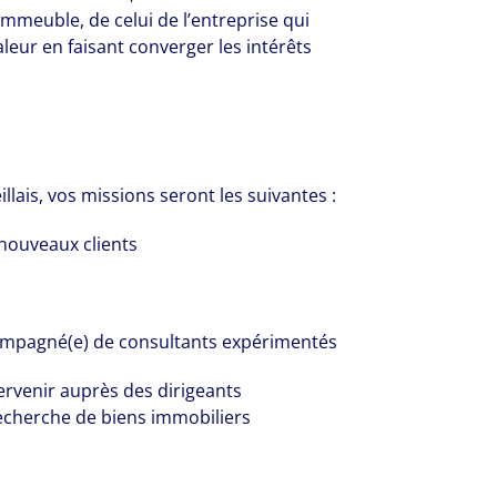
’immeuble, de celui de l’entreprise qui
rm that is expert-led and solutions-orie
aleur en faisant converger les intérêts
we see opportunity in change – and seize
llais, vos missions seront les suivantes :
nouveaux clients
compagné(e) de consultants expérimentés
ntervenir auprès des dirigeants
 recherche de biens immobiliers