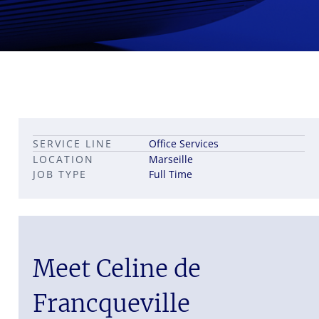
Leadership career pathways
Capital Markets roles
SERVICE LINE
Office Services
Career pathways in property
LOCATION
Marseille
JOB TYPE
Full Time
Meet Celine de
Francqueville