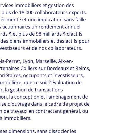
ervices immobiliers et gestion des
 plus de 18 000 collaborateurs experts.
érimenté et une implication sans faille
os actionnaires un rendement annuel
ds $ et plus de 98 milliards $ d’actifs
 des biens immobiliers et des actifs pour
nvestisseurs et de nos collaborateurs.
s-Perret, Lyon, Marseille, Aix-en-
tenaires Colliers sur Bordeaux et Reims,
riétaires, occupants et investisseurs,
mobilière, que ce soit l’évaluation de
er, la gestion de transactions
ation, la conception et l’aménagement de
trise d’ouvrage dans le cadre de projet de
on de travaux en contractant général, ou
volving and so are our clients' needs. Coll
ns immobiliers.
ified professional services and investme
ses dimensions, sans dissocier les