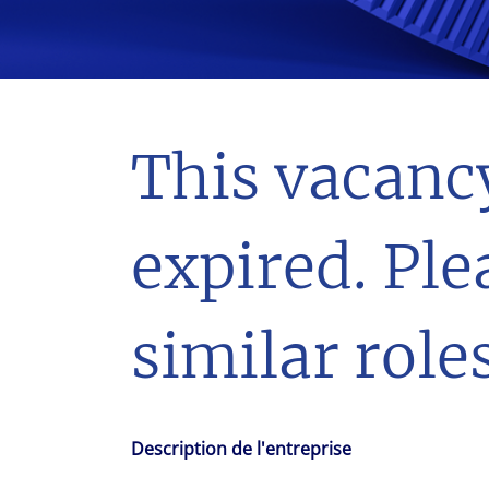
With $5.5 billion in annual revenues, a team of 24,000 profe
in assets under management, Colliers remains committed t
success of our clients, investors, and people worldwide.
Make a move
This vacanc
expired. Ple
similar roles
Description de l'entreprise