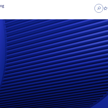
log
Search
obs
Occupier Services jobs
Property Management jobs
nt jobs
Administrative jobs
unications jobs