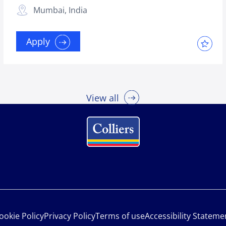
Mumbai, India
Apply
View all
ookie Policy
Privacy Policy
Terms of use
Accessibility Stateme