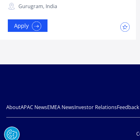
Gurugram, India
Apply
About
APAC News
EMEA News
Investor Relations
Feedback
C