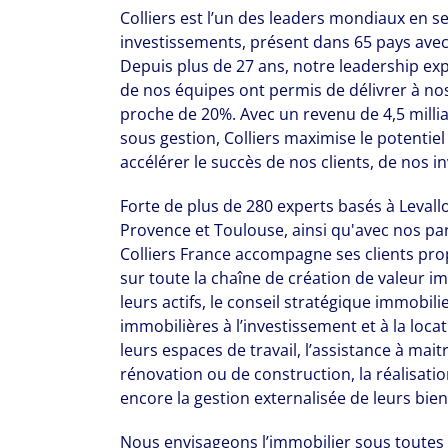
Colliers est l’un des leaders mondiaux en s
investissements, présent dans 65 pays avec
Depuis plus de 27 ans, notre leadership exp
de nos équipes ont permis de délivrer à n
proche de 20%. Avec un revenu de 4,5 milliar
sous gestion, Colliers maximise le potentiel
accélérer le succès de nos clients, de nos i
Forte de plus de 280 experts basés à Levalloi
Provence et Toulouse, ainsi qu'avec nos par
Colliers France accompagne ses clients prop
sur toute la chaîne de création de valeur im
leurs actifs, le conseil stratégique immobili
immobilières à l’investissement et à la loc
leurs espaces de travail, l’assistance à mai
rénovation ou de construction, la réalisati
The world is e
encore la gestion externalisée de leurs bie
leading divers
Nous envisageons l’immobilier sous toutes 