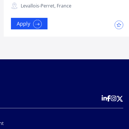
Levallois-Perret, France
Apply
nt