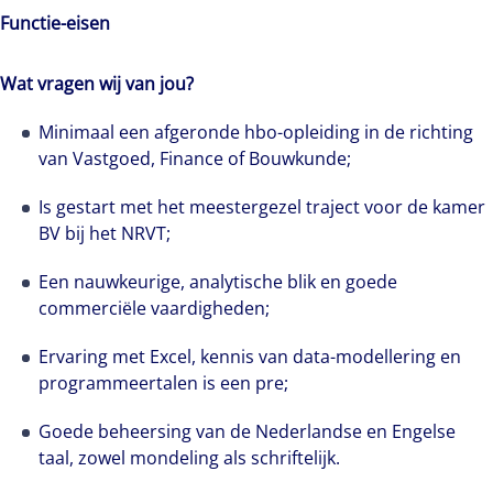
Functie-eisen
Wat vragen wij van jou?
Minimaal een afgeronde hbo-opleiding in de richting
van Vastgoed, Finance of Bouwkunde;
Is gestart met het meestergezel traject voor de kamer
BV bij het NRVT;
Een nauwkeurige, analytische blik en goede
commerciële vaardigheden;
We stellen je voor aan Lex van Berkel, een van
de steunpilaren in het team Agency. Als advisor
Ervaring met Excel, kennis van data-modellering en
is hij druk in de weer om transacties van
programmeertalen is een pre;
kantoren in het zuiden van Nederland in goede
Goede beheersing van de Nederlandse en Engelse
banen te leiden.
taal, zowel mondeling als schriftelijk.