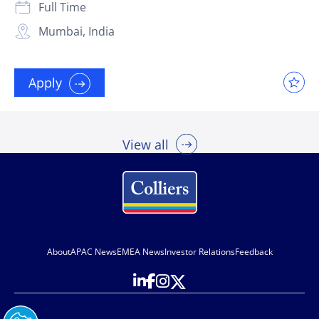
Full Time
Mumbai, India
Apply
View all
About
APAC News
EMEA News
Investor Relations
Feedback