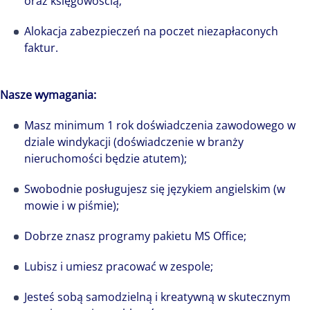
oraz księgowością;
Alokacja zabezpieczeń na poczet niezapłaconych
faktur.
Nasze wymagania:
Masz minimum 1 rok doświadczenia zawodowego w
dziale windykacji (doświadczenie w branży
nieruchomości będzie atutem);
Ile ludzi tyle historii, a to właśnie ludzie
Swobodnie posługujesz się językiem angielskim (w
mowie i w piśmie);
stanowią największe bogactwo i stoją za
sukcesem każdej firmy. Niezwykła społeczność
Dobrze znasz programy pakietu MS Office;
Colliers to niemal pół tysiąca osób pełnych
pasji i zaangażowania. Każdy wnosi do firmy
Lubisz i umiesz pracować w zespole;
swoją niepowtarzalną osobowość, talenty i
Jesteś sobą samodzielną i kreatywną w skutecznym
historię, a razem tworzymy, komplementarną,