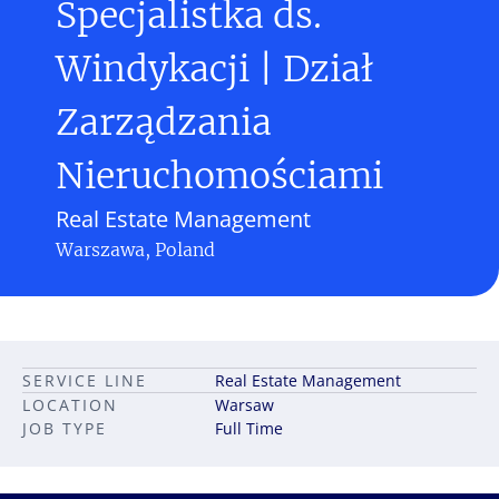
Specjalistka ds.
Windykacji | Dział
Zarządzania
Nieruchomościami
Real Estate Management
Warszawa, Poland
SERVICE LINE
Real Estate Management
LOCATION
Warsaw
JOB TYPE
Full Time