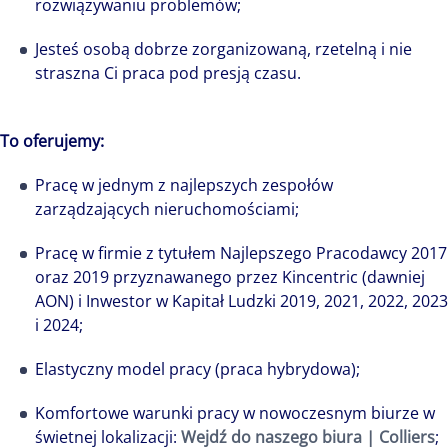
rozwiązywaniu problemów;
różnorodną, pełną potencjału całość i wspólnie
piszemy jej nowe rozdziały, kształtując naszą
Jesteś osobą dobrze zorganizowaną, rzetelną i nie
wspólną przyszłość.
straszna Ci praca pod presją czasu.
To oferujemy:
Pracę w jednym z najlepszych zespołów
zarządzających nieruchomościami;
Pracę w firmie z tytułem Najlepszego Pracodawcy 2017
oraz 2019 przyznawanego przez Kincentric (dawniej
AON) i Inwestor w Kapitał Ludzki 2019, 2021, 2022, 2023
i 2024;
Elastyczny model pracy (praca hybrydowa);
Komfortowe warunki pracy w nowoczesnym biurze w
świetnej lokalizacji:
Wejdź do naszego biura | Colliers
;