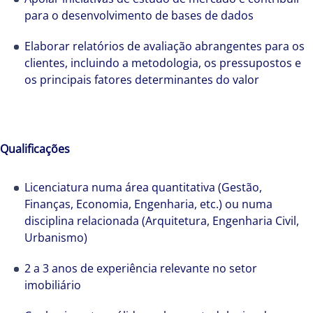
para o desenvolvimento de bases de dados
Elaborar relatórios de avaliação abrangentes para os
clientes, incluindo a metodologia, os pressupostos e
os principais fatores determinantes do valor
Qualificações
Licenciatura numa área quantitativa (Gestão,
Finanças, Economia, Engenharia, etc.) ou numa
disciplina relacionada (Arquitetura, Engenharia Civil,
Cada año que pasa es una oportunidad para
Urbanismo)
avanzar firmes en nuestra estrategia de
2 a 3 anos de experiência relevante no setor
crecimiento. Conseguimos acelerar el éxito
imobiliário
excepcional de nuestros clientes gracias a la
implicación, el esfuerzo y el talento de todas