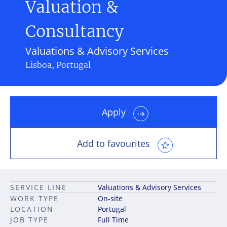
Valuation &
Consultancy
Valuations & Advisory Services
Lisboa, Portugal
Apply
Add to favourites
SERVICE LINE
Valuations & Advisory Services
WORK TYPE
On-site
LOCATION
Portugal
JOB TYPE
Full Time