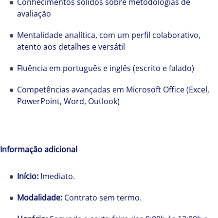
Conhecimentos sólidos sobre metodologias de
las personas que forman parte de Colliers.
avaliação
Mentalidade analítica, com um perfil colaborativo,
atento aos detalhes e versátil
Fluência em português e inglês (escrito e falado)
Competências avançadas em Microsoft Office (Excel,
PowerPoint, Word, Outlook)
Informação adicional
Início:
Imediato.
Modalidade:
Contrato sem termo.