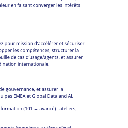
aleur en faisant converger les intérêts
volving and so are our clients' needs. Coll
z pour mission d’accélérer et sécuriser
ified professional services and investme
lopper les compétences, structurer la
rm that is expert-led and solutions-orie
uille de cas d’usage/agents, et assurer
dination internationale.
we see opportunity in change – and seize
de gouvernance, et assurer la
quipes EMEA et Global Data and AI.
ormation (101 → avancé) : ateliers,