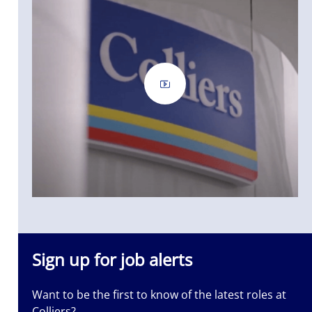
iers is a
nt
nted. Let us
 it.
Sign up for job alerts
Want to be the first to know of the latest roles at
Colliers?