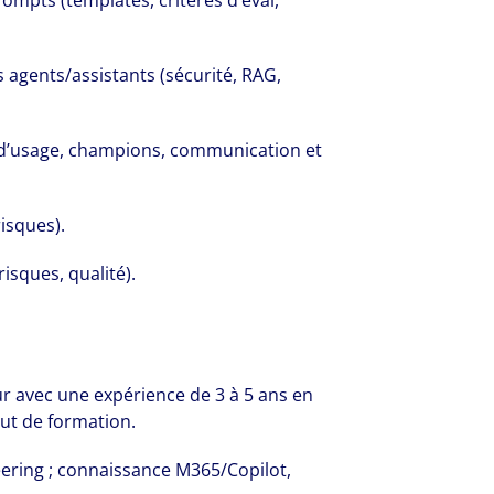
ompts (templates, critères d’éval,
s agents/assistants (sécurité, RAG,
e d’usage, champions, communication et
risques).
risques, qualité).
r avec une expérience de 3 à 5 ans en
tut de formation.
ring ; connaissance M365/Copilot,