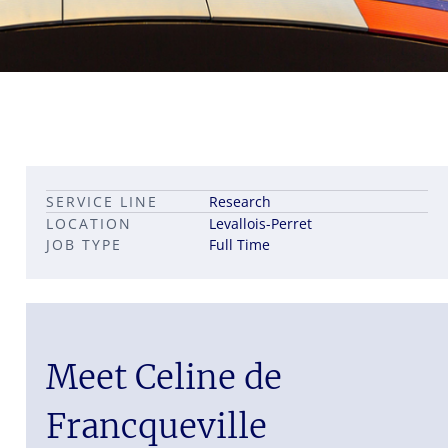
Leadership career pathways
Capital Markets roles
SERVICE LINE
Research
Career pathways in property
LOCATION
Levallois-Perret
JOB TYPE
Full Time
Meet Celine de
Francqueville