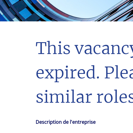
With $5.5 billion in annual revenues, a team of 24,000 profe
in assets under management, Colliers remains committed t
success of our clients, investors, and people worldwide.
Make a move
This vacanc
expired. Ple
similar roles
Description de l'entreprise