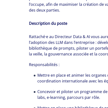
l’occupe, afin de maximiser la création de v
des deux parties.
Description du poste
The world is e
Rattaché·e au Directeur Data & AI vous aure
leading divers
l’adoption des LLM dans l’entreprise : déve
management fi
bibliothèque de prompts, piloter un portefe
la veille, la gouvernance associée et la coor
show you how 
Responsabilités :
Mettre en place et animer les organes 
coordination internationale avec les é
Concevoir et piloter un programme de f
labs, e-learning, parcours par rôle.