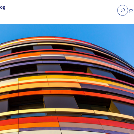
log
Search
obs
Occupier Services jobs
Property Management jobs
nt jobs
Administrative jobs
unications jobs