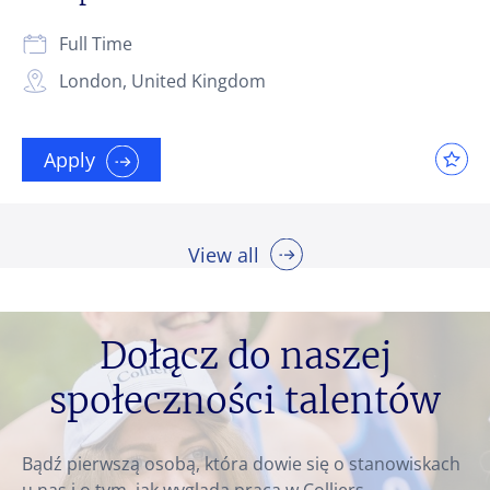
Full Time
London, United Kingdom
Apply
View all
Dołącz do naszej
społeczności talentów
Bądź pierwszą osobą, która dowie się o stanowiskach
u nas i o tym, jak wygląda praca w Colliers