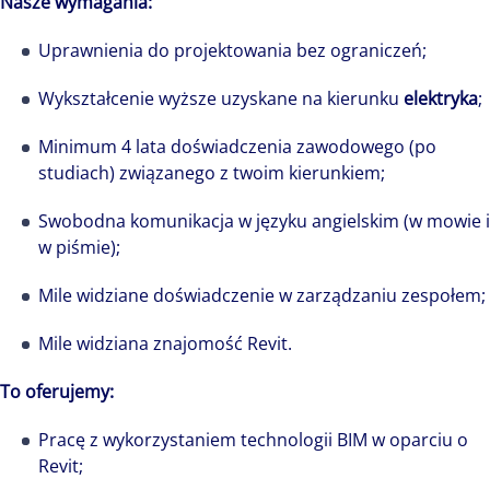
Nasze wymagania:
Uprawnienia do projektowania bez ograniczeń;
Wykształcenie wyższe uzyskane na kierunku
elektryka
;
Minimum 4 lata doświadczenia zawodowego (po
Ile ludzi tyle historii, a to właśnie ludzie
studiach) związanego z twoim kierunkiem;
stanowią największe bogactwo i stoją za
Swobodna komunikacja w języku angielskim (w mowie i
sukcesem każdej firmy. Niezwykła społeczność
w piśmie);
Colliers to niemal pół tysiąca osób pełnych
pasji i zaangażowania. Każdy wnosi do firmy
Mile widziane doświadczenie w zarządzaniu zespołem;
swoją niepowtarzalną osobowość, talenty i
Mile widziana znajomość Revit.
historię, a razem tworzymy, komplementarną,
różnorodną, pełną potencjału całość i wspólnie
To oferujemy:
piszemy jej nowe rozdziały, kształtując naszą
wspólną przyszłość.
Pracę z wykorzystaniem technologii BIM w oparciu o
Revit;