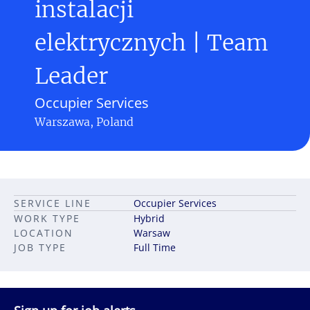
instalacji
elektrycznych | Team
Leader
Occupier Services
Warszawa, Poland
SERVICE LINE
Occupier Services
WORK TYPE
Hybrid
LOCATION
Warsaw
JOB TYPE
Full Time