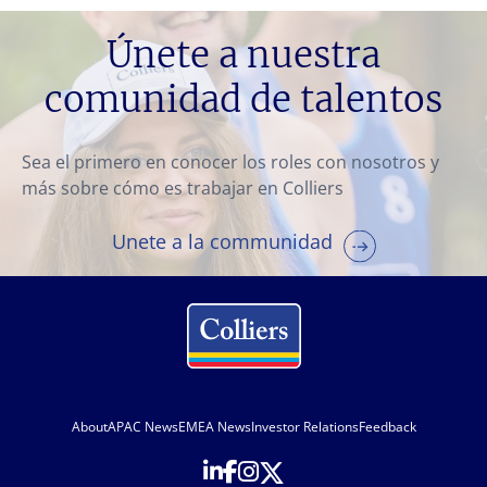
Únete a nuestra
comunidad de talentos
Sea el primero en conocer los roles con nosotros y
más sobre cómo es trabajar en Colliers
Unete a la communidad
About
APAC News
EMEA News
Investor Relations
Feedback