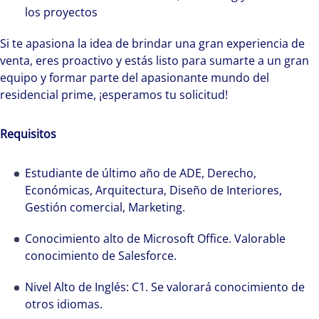
los proyectos
Si te apasiona la idea de brindar una gran experiencia de
venta, eres proactivo y estás listo para sumarte a un gran
equipo y formar parte del apasionante mundo del
residencial prime, ¡esperamos tu solicitud!
Requisitos
Estudiante de último año de ADE, Derecho,
Económicas, Arquitectura, Diseño de Interiores,
Gestión comercial, Marketing.
Cada año que pasa es una oportunidad para
avanzar firmes en nuestra estrategia de
Conocimiento alto de Microsoft Office. Valorable
crecimiento. Conseguimos acelerar el éxito
conocimiento de Salesforce.
excepcional de nuestros clientes gracias a la
implicación, el esfuerzo y el talento de todas
Nivel Alto de Inglés: C1. Se valorará conocimiento de
otros idiomas.
las personas que forman parte de Colliers.