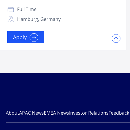
Full Time
Hamburg, Germany
Apply
About
APAC News
EMEA News
Investor Relations
Feedback