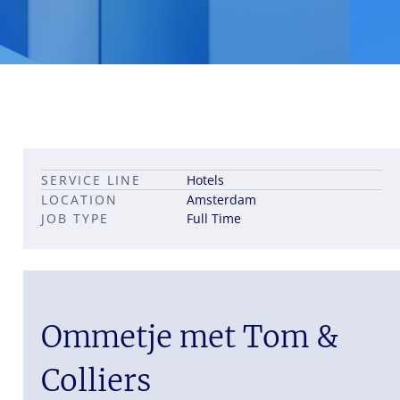
Leadership career pathways
Capital Markets roles
SERVICE LINE
Hotels
Career pathways in property
LOCATION
Amsterdam
JOB TYPE
Full Time
Ommetje met Tom &
Colliers