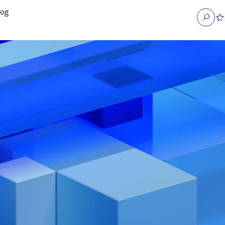
log
Search
obs
Occupier Services jobs
Property Management jobs
nt jobs
Administrative jobs
unications jobs