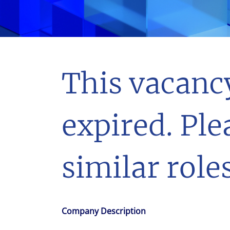
With $5.5 billion in annual revenues, a team of 24,000 profe
in assets under management, Colliers remains committed t
success of our clients, investors, and people worldwide.
Make a move
This vacanc
expired. Ple
similar roles
Company Description