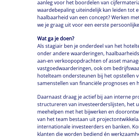
aanleg voor het boordelen van cijfermateri
waardebepaling uiteindelijk kan leiden tot 
haalbaarheid van een concept? Werken met 
we je graag uit voor een eerste persoonlijk
Wat ga je doen?
Als stagiair ben je onderdeel van het hotelte
onder andere waarderingen, haalbaarheids
aan-en verkoopopdrachten of asset managem
Marine legt ui
vastgoedwaarderingen, ook om bedrijfswaard
hotelteam ondersteunen bij het opstellen 
iedereen op d
samenstellen van financiële prognoses en h
aan een natuu
Daarnaast draag je actief bij aan interne p
structureren van investeerderslijsten, he
meehelpen met het bijwerken en doorontwi
van het team bestaan uit projectontwikkela
internationale investeerders en banken. K
klanten die worden bediend én werkzaamhede