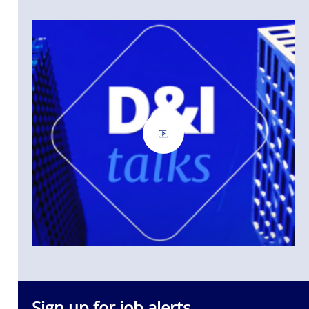
etekenen dat
bijdraagt
erkvloer.
Sign up for job alerts