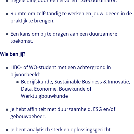
Begeleiding door een ervaren ESG-coördinator.
specialist in het Asset Services-team. Hij is het
eerste aanspreekpunt voor klanten en heeft
Ruimte om zelfstandig te werken en jouw ideeën in de
dagelijks te maken met uiteenlopende vragen
praktijk te brengen.
en situaties. Juist die afwisseling maakt zijn
Een kans om bij te dragen aan een duurzamere
werk zo interessant.
toekomst.
Wie ben jij?
HBO- of WO-student met een achtergrond in
bijvoorbeeld:
Bedrijfskunde, Sustainable Business & Innovatie,
Data, Economie, Bouwkunde of
Werktuigbouwkunde
Je hebt affiniteit met duurzaamheid, ESG en/of
gebouwbeheer.
Je bent analytisch sterk en oplossingsgericht.