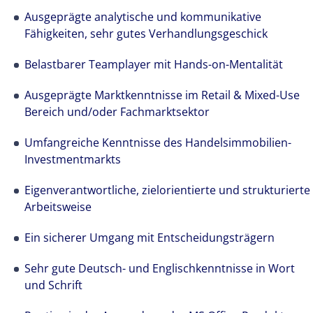
Ausgeprägte analytische und kommunikative
Fähigkeiten, sehr gutes Verhandlungsgeschick
Belastbarer Teamplayer mit Hands-on-Mentalität
Ausgeprägte Marktkenntnisse im Retail & Mixed-Use
Bereich und/oder Fachmarktsektor
Umfangreiche Kenntnisse des Handelsimmobilien-
Investmentmarkts
Eigenverantwortliche, zielorientierte und strukturierte
Arbeitsweise
Wir stehen für lokale Kompetenz weltweit. Über
19.000 Experten in 66 Ländern stellen bei
Ein sicherer Umgang mit Entscheidungsträgern
Colliers ihre Erfahrungen und ihr Knowhow in
den Dienst unserer Kunden.
Sehr gute Deutsch- und Englischkenntnisse in Wort
und Schrift