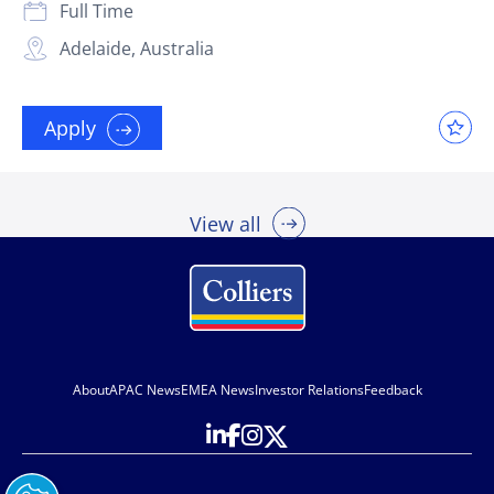
Full Time
Adelaide, Australia
Apply
View all
About
APAC News
EMEA News
Investor Relations
Feedback