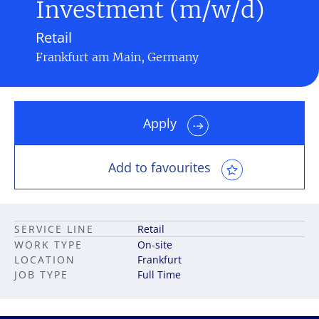
Investment (m/w/d)
Retail
Frankfurt am Main, Germany
Apply
Add to favourites
SERVICE LINE
Retail
WORK TYPE
On-site
LOCATION
Frankfurt
JOB TYPE
Full Time