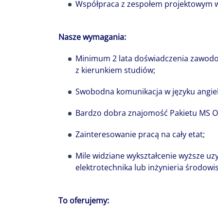
Colliers to ni
Współpraca z zespołem projektowym w 
Każdy wnosi d
Nasze wymagania:
historię, a r
potencjału cał
Minimum 2 lata doświadczenia zawodo
z kierunkiem studiów;
naszą wspólną
Swobodna komunikacja w języku angiel
Bardzo dobra znajomość Pakietu MS Of
Zainteresowanie pracą na cały etat;
Mile widziane wykształcenie wyższe uz
elektrotechnika lub inżynieria środowi
To oferujemy: