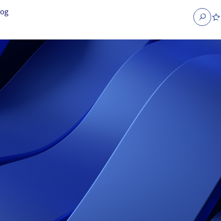
log
Search
obs
Occupier Services jobs
Property Management jobs
nt jobs
Administrative jobs
unications jobs