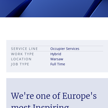
Leadership career pathways
Capital Markets roles
SERVICE LINE
Occupier Services
Career pathways in property
WORK TYPE
Hybrid
LOCATION
Warsaw
JOB TYPE
Full Time
We're one of Europe's
most Inspiring