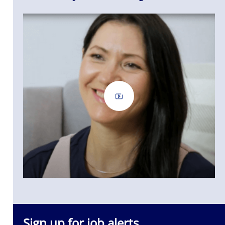
iększe
 społeczność
Sign up for job alerts