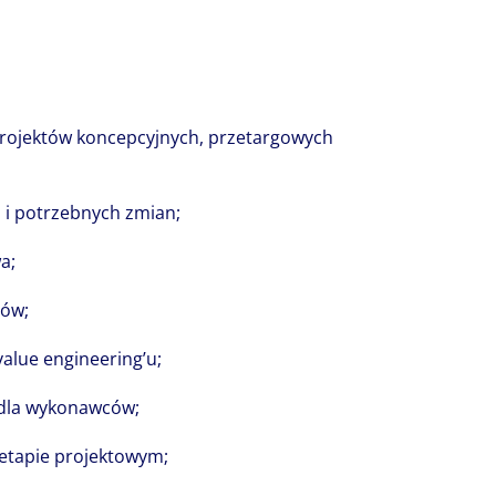
rojektów koncepcyjnych, przetargowych
u i potrzebnych zmian;
a;
tów;
alue engineering’u;
 dla wykonawców;
historii, a to właśnie ludzie stanowią najw
 etapie projektowym;
oją za sukcesem każdej firmy. Niezwykła