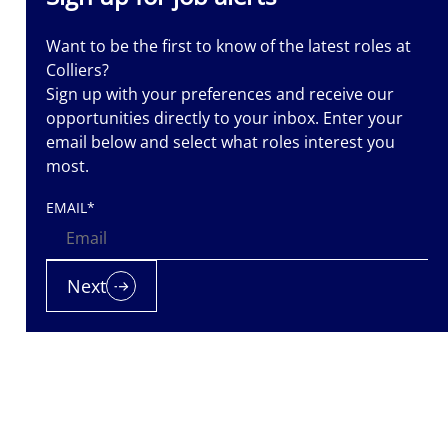
ngażowania.
 talenty i
Want to be the first to know of the latest roles at
Colliers?
dną, pełną
Sign up with your preferences and receive our
, kształtując
opportunities directly to your inbox. Enter your
email below and select what roles interest you
most.
EMAIL
*
Next