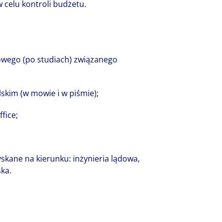
emal pół tysiąca osób pełnych pasji i zaa
celu kontroli budżetu.
o firmy swoją niepowtarzalną osobowość,
azem tworzymy, komplementarną, różnoro
ość i wspólnie piszemy jej nowe rozdziały
wego (po studiach) związanego
 przyszłość.
skim (w mowie i w piśmie);
fice;
yskane na kierunku:
inżynieria lądowa,
ska.