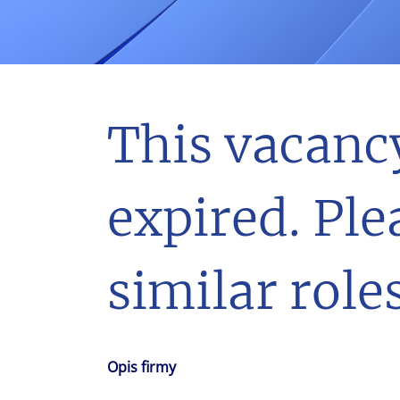
With $5.5 billion in annual revenues, a team of 24,000 profe
in assets under management, Colliers remains committed t
success of our clients, investors, and people worldwide.
Make a move
This vacanc
expired. Ple
similar roles
Opis firmy