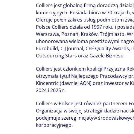
Colliers jest globalną firmą doradczą dzia
komercyjnych. Posiada biura w 70 krajach,
Oferuje pełen zakres usług podmiotom zwi
Polsce Colliers działa od 1997 roku i posiada
Warszawa, Poznań, Kraków, Trójmiasto, Wro
uhonorowana wieloma prestiżowymi nagrod
Eurobuild, CIJ Journal, CEE Quality Awards,
Outsourcing Stars oraz Gazele Biznesu.
Colliers jest członkiem koalicji Przyjazna Re
otrzymała tytuł Najlepszego Pracodawcy pr
Kincentric (dawniej AON) oraz Inwestor w Ka
2024 i 2025 r.
Colliers w Polsce jest również partnerem 
Organizacja w swojej strategii kładzie nacisk
podejmuje szereg inicjatyw środowiskowych
korporacyjnego.