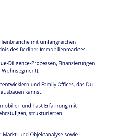
ellen bei Colliers ihre Erfahrungen und
 unserer Kunden.
ilienbranche mit umfangreichen
dnis des Berliner Immobilienmarktes.
Due-Diligence-Prozessen, Finanzierungen
im Wohnsegment).
tentwicklern und Family Offices, das Du
r ausbauen kannst.
mmobilien und hast Erfahrung mit
hrstufigen, strukturierten
r Markt- und Objektanalyse sowie -