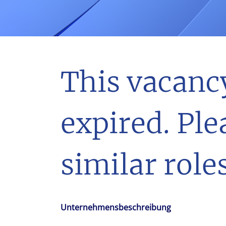
With $5.5 billion in annual revenues, a team of 24,000 profe
in assets under management, Colliers remains committed t
success of our clients, investors, and people worldwide.
Make a move
This vacanc
expired. Ple
similar roles
Unternehmensbeschreibung