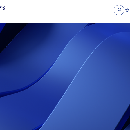
log
Search
obs
Occupier Services jobs
Property Management jobs
nt jobs
Administrative jobs
unications jobs