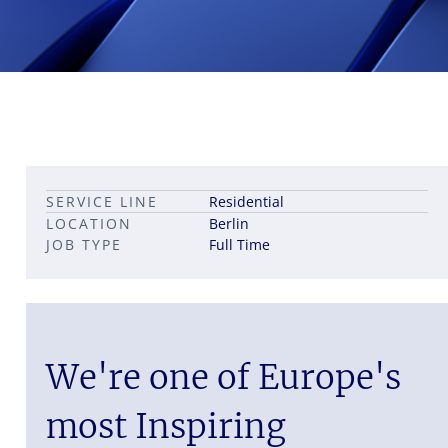
Leadership career pathways
Capital Markets roles
SERVICE LINE
Residential
Career pathways in property
LOCATION
Berlin
JOB TYPE
Full Time
We're one of Europe's
most Inspiring