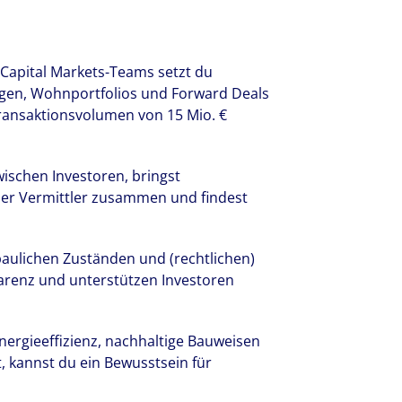
l Capital Markets-Teams setzt du
gen, Wohnportfolios und Forward Deals
ransaktionsvolumen von 15 Mio. €
wischen Investoren, bringst
aler Vermittler zusammen und findest
aulichen Zuständen und (rechtlichen)
renz und unterstützen Investoren
ergieeffizienz, nachhaltige Bauweisen
, kannst du ein Bewusstsein für
r lokale Kompetenz weltweit. Über 19.00