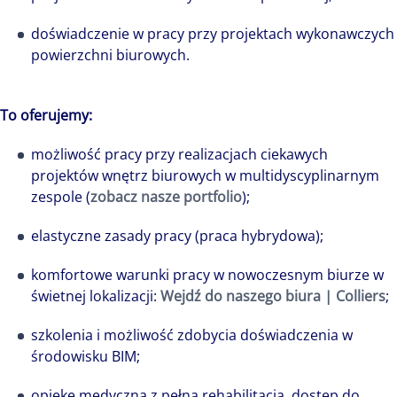
doświadczenie w pracy przy projektach wykonawczych
powierzchni biurowych.
Ile ludzi tyle historii, a to właśnie ludzie
To oferujemy:
stanowią największe bogactwo i stoją za
sukcesem każdej firmy. Niezwykła społeczność
możliwość pracy przy realizacjach ciekawych
Colliers to niemal pół tysiąca osób pełnych
projektów wnętrz biurowych w multidyscyplinarnym
pasji i zaangażowania. Każdy wnosi do firmy
zespole (
zobacz nasze portfolio
);
swoją niepowtarzalną osobowość, talenty i
elastyczne zasady pracy (praca hybrydowa
);
historię, a razem tworzymy, komplementarną,
różnorodną, pełną potencjału całość i wspólnie
komfortowe warunki pracy w nowoczesnym biurze w
piszemy jej nowe rozdziały, kształtując naszą
świetnej lokalizacji:
Wejdź do naszego biura | Colliers
;
wspólną przyszłość.
szkolenia i możliwość zdobycia doświadczenia w
środowisku BIM;
opiekę medyczną z pełną rehabilitacją, dostęp do